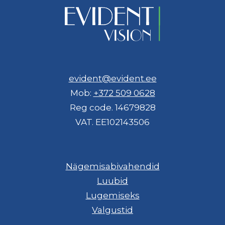
evident@evident.ee
Mob:
+372 509 0628
Reg code. 14679828
VAT. EE102143506
Nägemisabivahendid
Luubid
Lugemiseks
Valgustid