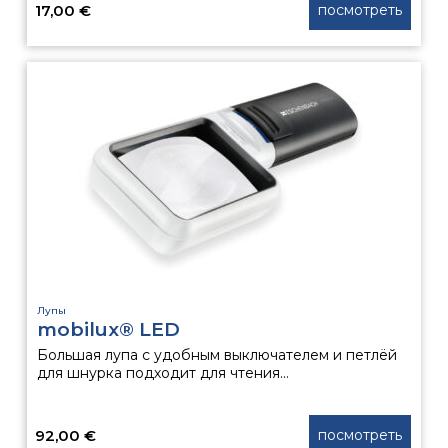
17,00
€
посмотреть
Этот
товар
имеет
несколько
вариаций.
Опции
можно
выбрать
на
странице
товара.
Лупы
mobilux® LED
Большая лупа с удобным выключателем и петлёй
для шнурка подходит для чтения...
92,00
€
посмотреть