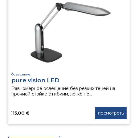
имеет
несколько
вариаций.
Опции
можно
выбрать
на
странице
товара.
Освещение
pure vision LED
Равномерное освещение без резких теней на
прочной стойке с гибким, легко пе...
115,00
€
посмотреть