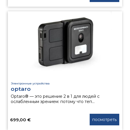
Этот
товар
имеет
несколько
вариаций.
Опции
можно
выбрать
на
странице
товара.
Электронные устройства
optaro
Optaro® — это решение 2 в 1 для людей с
ослабленным зрением: потому что теп...
699,00
€
посмотреть