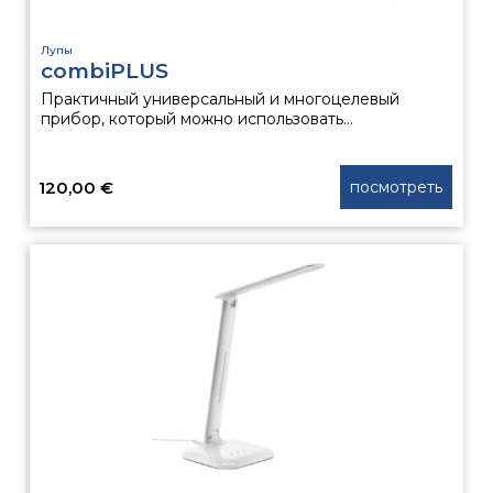
Лупы
combiPLUS
Практичный универсальный и многоцелевый
прибор, который можно использовать...
120,00
€
посмотреть
Этот
товар
имеет
несколько
вариаций.
Опции
можно
выбрать
на
странице
товара.