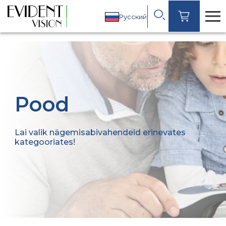
Русский
Pood
Lai valik nägemisabivahendeid erinevates
kategooriates!